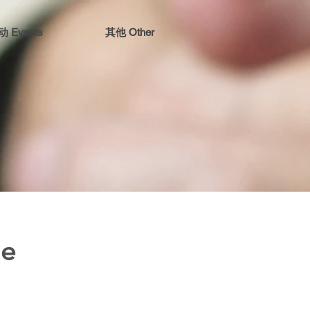
 Events
其他 Other
an Church
le