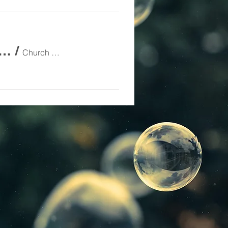
7:30PM Weekly Bible Study Friday Night 7:30PM
/
RSVP
Church Zoom Conference Room