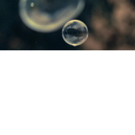
。
的神。
你。