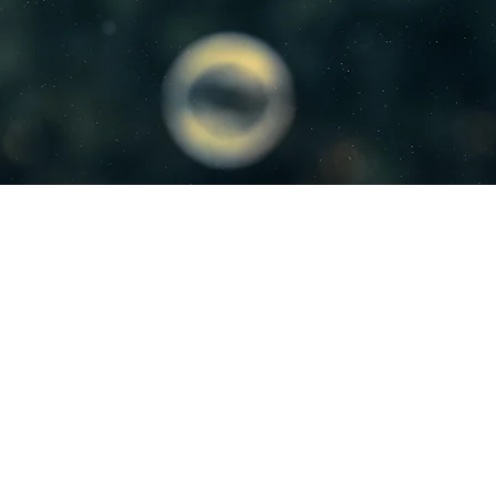
你是我从地极所领来的，从地角所召来的，
且对你说：你是我的仆人；我拣选你，并不弃绝你
要害怕，因为我与你同在；不要惊惶，因为我是你
必坚固你，我必帮助你；我必用我公义的右手扶持
​以赛亚书 41：9-10
I took you from the ends of the earth,
from its farthest corners I called you.