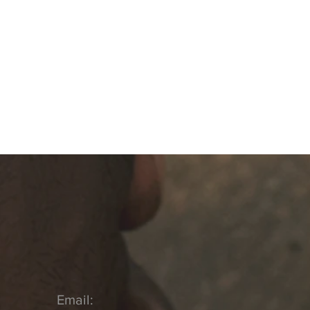
I said, ‘You are my servant’;
I have chosen you and have not rejected yo
10 So do not fear, for I am with you;
do not be dismayed, for I am your God.
I will strengthen you and help you;
I will uphold you with my righteous right ha
​Isaiah 41:9-10 NIV
Email: