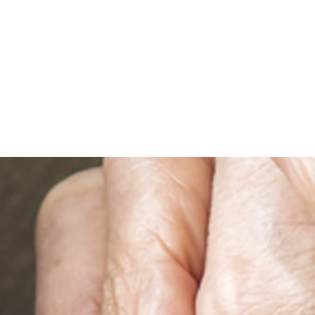
u.
nd.